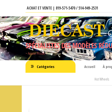
Aller
ACHAT ET VENTE | 819-571-5470 / 514-949-2531
au
contenu
SPÉCIALISTES DES MODÈLES RÉDU
~ Ariane Proulx ~
Catégories
Accueil
À pro
Hot Wheels