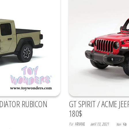
ADIATOR RUBICON
GT SPIRIT / ACME JE
180$
Par
ARIANE
avril 13, 2021
Non