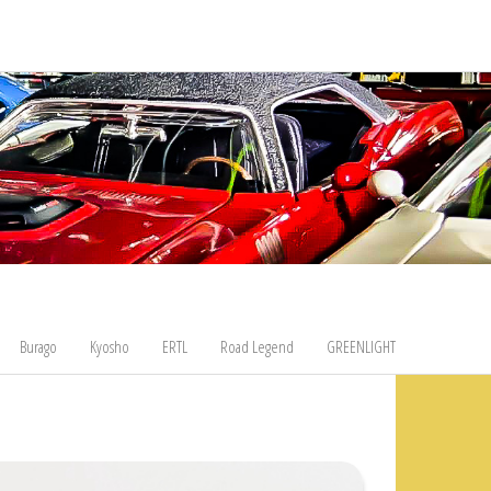
Burago
Kyosho
ERTL
Road Legend
GREENLIGHT