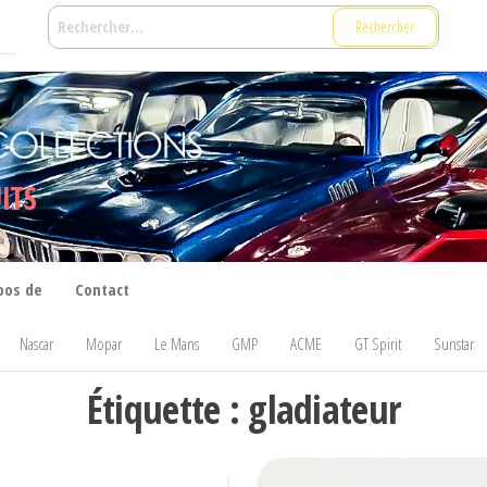
Rechercher :
ITS
pos de
Contact
Nascar
Mopar
Le Mans
GMP
ACME
GT Spirit
Sunstar
Étiquette :
gladiateur