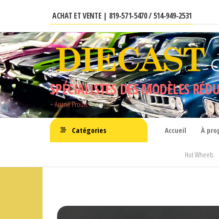
Aller
ACHAT ET VENTE | 819-571-5470 / 514-949-2531
au
contenu
SPÉCIALISTES DES MODÈLES RÉDU
~ Ariane Proulx ~
Catégories
Accueil
À pro
Hot Wheels