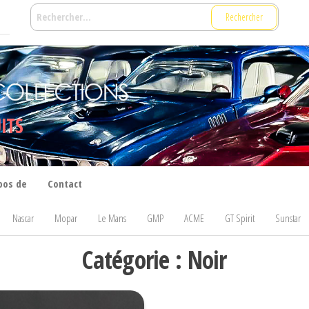
Rechercher :
ITS
pos de
Contact
Nascar
Mopar
Le Mans
GMP
ACME
GT Spirit
Sunstar
Catégorie :
Noir