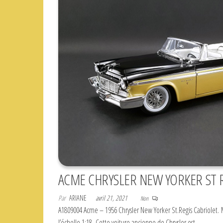
ACME CHRYSLER NEW YORKER ST R
Par
ARIANE
avril 21, 2021
Non
A1809004 Acme – 1956 Chrysler New Yorker St.Regis Cabriolet. 
l’échelle 1:18. Cette voiture ancienne de Chrysler est…