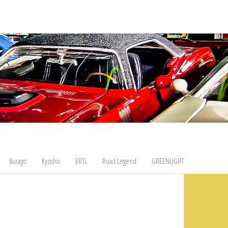
Burago
Kyosho
ERTL
Road Legend
GREENLIGHT