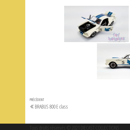
Navigation
Article
PRÉCÉDENT
BRABUS 800 E class
de
précédent
l’article
Tous droits réservés © 2021 DIECAST COLLECTIONS