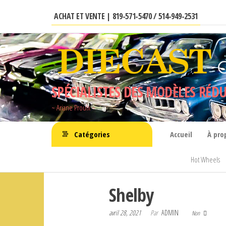
Aller
ACHAT ET VENTE | 819-571-5470 / 514-949-2531
au
contenu
SPÉCIALISTES DES MODÈLES RÉDU
~ Ariane Proulx ~
Catégories
Accueil
À pro
Hot Wheels
Shelby
avril 28, 2021
Par
ADMIN
Non