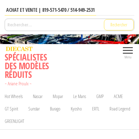
Aller
ACHAT ET VENTE | 819-571-5470 / 514-949-2531
au
contenu
Rechercher :
SPÉCIALISTES
Menu
DES MODÈLES
RÉDUITS
~ Ariane Proulx ~
Hot Wheels
Nascar
Mopar
Le Mans
GMP
ACME
GT Spirit
Sunstar
Burago
Kyosho
ERTL
Road Legend
GREENLIGHT