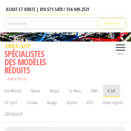
Aller
ACHAT ET VENTE | 819-571-5470 / 514-949-2531
au
contenu
Rechercher :
SPÉCIALISTES
Menu
DES MODÈLES
RÉDUITS
~ Ariane Proulx ~
Hot Wheels
Nascar
Mopar
Le Mans
GMP
ACME
GT Spirit
Sunstar
Burago
Kyosho
ERTL
Road Legend
GREENLIGHT