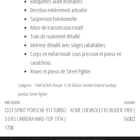
Banquettes avant inclinables.
Direction entièrement articulée.
Suspension fonctionnelle.
Arbre de transmission rotatif.
Train de roulement détaillé.
Intérieur détaillé avec sièges rabattables.
Corps en métal moulé sous pression et pneus en
caoutchouc.
Roues et pneus de Street Fighter.
Catégorie
1968
ACME
Diecast: 1/18
Édition limitée
firebird
hardtop
pontiac
Street fighter
Navigation
Article
PRÉCÉDENT
SUIVANT
Art
GT SPIRIT PORSCHE 911 TURBO
ACME CHEVROLET K5 BLAZER 1969 |
de
précédent
su
3.0 RS CARRERA HARD-TOP 1974 |
160$
l’article
170$