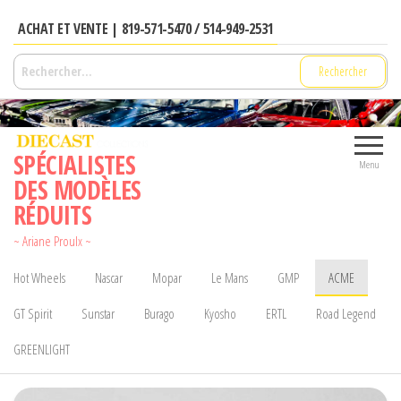
Aller
ACHAT ET VENTE | 819-571-5470 / 514-949-2531
au
contenu
Rechercher :
SPÉCIALISTES
Menu
DES MODÈLES
RÉDUITS
~ Ariane Proulx ~
Hot Wheels
Nascar
Mopar
Le Mans
GMP
ACME
GT Spirit
Sunstar
Burago
Kyosho
ERTL
Road Legend
GREENLIGHT